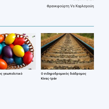
Φρανκφούρτη Vs Καρλσρούη
ς γεωπολιτικό
Ο σιδηροδρομικός διάδρομος
Κίνας-Ιράν