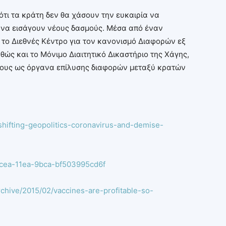
τι τα κράτη δεν θα χάσουν την ευκαιρία να
 να εισάγουν νέους δασμούς. Μέσα από έναν
το Διεθνές Κέντρο για τον κανονισμό Διαφορών εξ
ώς και το Μόνιμο Διαιτητικό Δικαστήριο της Χάγης,
τους ως όργανα επίλυσης διαφορών μεταξύ κρατών
s/shifting-geopolitics-coronavirus-and-demise-
6cea-11ea-9bca-bf503995cd6f
rchive/2015/02/vaccines-are-profitable-so-