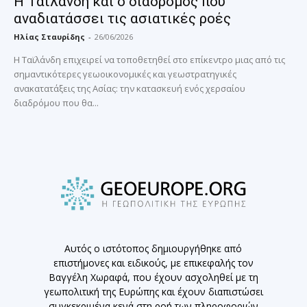
Η Ταϊλάνδη και ο διάδρομος που
αναδιατάσσει τις ασιατικές ροές
Ηλίας Σταυρίδης
-
26/06/2026
Η Ταϊλάνδη επιχειρεί να τοποθετηθεί στο επίκεντρο μιας από τις
σημαντικότερες γεωοικονομικές και γεωστρατηγικές
ανακατατάξεις της Ασίας: την κατασκευή ενός χερσαίου
διαδρόμου που θα...
Αυτός ο ιστότοπος δημιουργήθηκε από
επιστήμονες και ειδικούς, με επικεφαλής τον
Βαγγέλη Χωραφά, που έχουν ασχοληθεί με τη
γεωπολιτική της Ευρώπης και έχουν διαπιστώσει
συγκεκριμένα κενά στη ροή των πληροφοριών