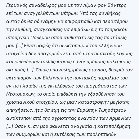
Γερμανός συνάδελφος μου με τον Λίμαν φον Σάντερς
επί των αναγγελθέντων μέτρων. Υπό τας συνθήκας
αυτάς δε θα ηδυνάμην να επιφορτισθώ και περαιτέρου
την ευθύνη, αναγκασθείς να επιβάλω εις το τουρκικόν
υπουργείο Πολέμου όπου ανθίστατο εις τας προτάσεις
μου […] Είναι σαφές ότι οι εκτοπισμοί του ελληνικού
στοιχείου δεν υπαγορεύονται από στρατιωτικούς λόγους
και επιδιώκουν απλώς κακώς ευνοουμένους πολιτικούς
σκοπούς […] Όπως επανειλημμένως ετόνισα, θεωρώ τον
εκτοπισμόν των Ελλήνων της ποντιακής παραλίας του
εν τω πλαισίω της εκτελέσεως του προγράμματος των
Νεότουρκων, το οποίο επιδιώκει την εξασθένησιν του
χριστιανικού στοιχείου, ως μιαν καταστροφήν μεγίστης
απηχήσεως, ήτις θα έχη εις την Ευρώπην ζωηρότρεον
αντίκτυπον από της αγριότητας εναντίον των Αρμενίων
[…] Όσον κι αν μου φαίνεται αναγκαία η καταπολέμηση
των συμμοριών και η εκτέλεσις των προληπτικών