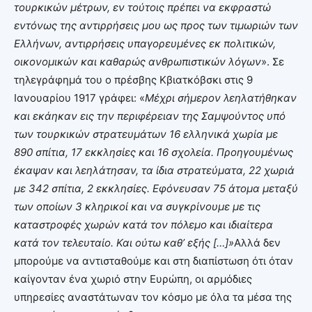
τουρκικών μέτρων, εν τούτοις πρέπει να εκφραστώ
εντόνως της αντιρρήσεις μου ως προς των τιμωριών των
Ελλήνων, αντιρρήσεις υπαγορευμένες εκ πολιτικών,
οικονομικών και καθαρώς ανθρωπιστικών λόγων
». Σε
τηλεγράφημά του ο πρέσβης Κβιατκόβσκι στις 9
Ιανουαρίου 1917 γράφει: «
Μέχρι σήμερον λεηλατήθηκαν
και εκάηκαν εις την περιφέρειαν της Σαμψούντος υπό
των τουρκικών στρατευμάτων 16 ελληνικά χωρία με
890 σπίτια, 17 εκκλησίες και 16 σχολεία. Προηγουμένως
έκαψαν και λεηλάτησαν, τα ίδια στρατεύματα, 22 χωριά
με 342 σπίτια, 2 εκκλησίες. Εφόνευσαν 75 άτομα μεταξύ
των οποίων 3 κληρικοί και να συγκρίνουμε με τις
καταστροφές χωρών κατά τον πόλεμο και ιδιαίτερα
κατά τον τελευταίο. Και ούτω καθ’ εξής […]»
Αλλά δεν
μπορούμε να αντισταθούμε και στη διαπίστωση ότι όταν
καίγονταν ένα χωριό στην Ευρώπη, οι αρμόδιες
υπηρεσίες αναστάτωναν τον κόσμο με όλα τα μέσα της