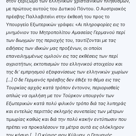
στον ξεριζωμό των ελληνικών χριστιανικών πληθυσμών,
με πρώτους αυτούς του Δυτικού Πόντου. Ο Αυστριακός
πρέσβης Παλλαβιτσίνι στην έκθεσή του προς το
Υπουργείο Εξωτερικών γράφει: «
Αι πληροφορίες εις το
μνημόνιον του Μητροπολίτου Αμασείας Γερμανού περί
των διωγμών της περιοχής του, ταυτίζονται με τας
ειδήσεις των ιδικών μας προξένων, οι οποίοι
επανειλημμένως ομιλούν εις τας εκθέσεις των περί
αγριοτήτων, εκτοπισμών του ελληνικού στοιχείου και
της δι’ εμπρησμού εξαφανίσεως των ελληνικών χωρίων
[…] Ο δε Γερμανός πρέσβης δεν έθιξε το θέμα εις τας
Τουρκίας αρχάς κατά τρόπον έντονον, περιορισθείς
απλώς να ομιλήση με τον Τούρκον υπουργόν των
Εξωτερικών κατά πολύ φιλικόν τρόπο διά τας λυπηράς
και εντελώς περιττάς σκληρής συνεπείας των μέτρων
τιμωρίας καθώς και διά την πολύ κακήν εντύπωσιν που
πρέπει να προκαλέσουν τα μέτρα αυτά εις ολόκληρον
τον κόσμο […] Ο κύριος φον Κύλμαν, ο Γερμανός