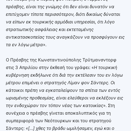
πρέσβης, είναι της γνώμης ότι δεν είναι δυνατόν να
επιτύχομεν τίποτε περισσότερον, διότι δικαίως δύναται
να είπων εκ τουρκικής αρμόδιαι υπηρεσίαι, ότι λόγο
στρατιωτικής ασφάλειας και εκτεταμένης
αντικατασκοπείας τους αναγκάζουν να προσφύγουν εις
τα εν λόγω μέτρα
».
Ο Πρέσβης της Κωνσταντινούπολης Τρϋτμανσντορφ
στις 3 Απριλίου στην έκθεσή του γράφει: «
Η τουρκική
κυβέρνηση εκδήλωνε ότι διά την εκτέλεσιν του εν λόγω
μέτρου επιμένει ο στρατηγός Λίμαν φον Σάντερς. Οι
κάτοικοι πρέπη να εγκαταλείψουν τα σπίτια των εντός
ωρισμένης προθεσμίας, είναι ελεύθεροι να εκλέξουν εις
την ενδοχώραν τον τόπον νέας των κατοικίας
». Στη
συνέχεια ο πρέσβης γίνεται αποκαλυπτικός για τη
συμπεριφορά των Νεότουρκων και του στρατηγού
Σάντερς:
«[…] χθες το βράδυ ωμιλήσαμεν, εγώ και ο