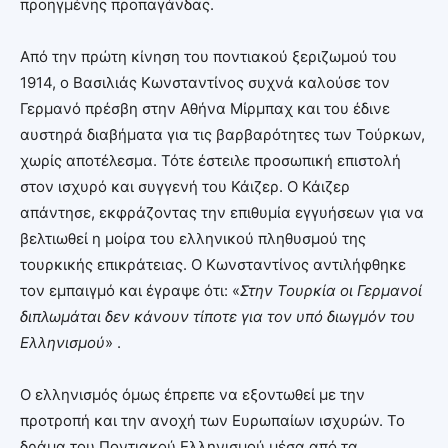
προηγμένης προπαγάνδας.
Από την πρώτη κίνηση του ποντιακού ξεριζωμού του
1914, ο Βασιλιάς Κωνσταντίνος συχνά καλούσε τον
Γερμανό πρέσβη στην Αθήνα Μίρμπαχ και του έδινε
αυστηρά διαβήματα για τις βαρβαρότητες των Τούρκων,
χωρίς αποτέλεσμα. Τότε έστειλε προσωπική επιστολή
στον ισχυρό και συγγενή του Κάιζερ. Ο Κάιζερ
απάντησε, εκφράζοντας την επιθυμία εγγυήσεων για να
βελτιωθεί η μοίρα του ελληνικού πληθυσμού της
τουρκικής επικράτειας. Ο Κωνσταντίνος αντιλήφθηκε
τον εμπαιγμό και έγραψε ότι: «
Στην Τουρκία οι Γερμανοί
διπλωμάται δεν κάνουν τίποτε για τον υπό διωγμόν του
Ελληνισμού
» .
Ο ελληνισμός όμως έπρεπε να εξοντωθεί με την
προτροπή και την ανοχή των Eυρωπαίων ισχυρών. Το
δράμα του Ποντιακού Ελληνισμού μέσα από τα