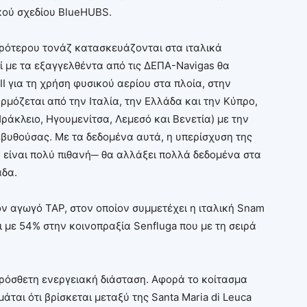
ϊκού σχεδίου BlueHUBS.
ικρότερου τονάζ κατασκευάζονται στα ιταλικά
ί με τα εξαγγελθέντα από τις ΔΕΠΑ-Navigas θα
 για τη χρήση φυσικού αερίου στα πλοία, στην
μόζεται από την Ιταλία, την Ελλάδα και την Κύπρο,
Ηράκλειο, Ηγουμενίτσα, Λεμεσό και Βενετία) με την
εβυθούσας. Με τα δεδομένα αυτά, η υπερίσχυση της
υ είναι πολύ πιθανή─ θα αλλάξει πολλά δεδομένα στα
άδα.
ν αγωγό ΤΑΡ, στον οποίον συμμετέχει η ιταλική Snam
ι με 54% στην κοινοπραξία Senfluga που με τη σειρά
πρόσθετη ενεργειακή διάσταση. Αφορά το κοίτασμα
άται ότι βρίσκεται μεταξύ της Santa Maria di Leuca