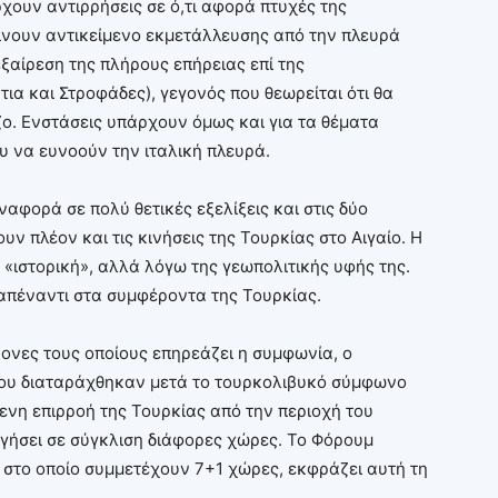
χουν αντιρρήσεις σε ό,τι αφορά πτυχές της
 γίνουν αντικείμενο εκμετάλλευσης από την πλευρά
ξαίρεση της πλήρους επήρειας επί της
ια και Στροφάδες), γεγονός που θεωρείται ότι θα
ζο. Ενστάσεις υπάρχουν όμως και για τα θέματα
ου να ευνοούν την ιταλική πλευρά.
ναφορά σε πολύ θετικές εξελίξεις και στις δύο
υν πλέον και τις κινήσεις της Τουρκίας στο Αιγαίο. Η
ι «ιστορική», αλλά λόγω της γεωπολιτικής υφής της.
 απέναντι στα συμφέροντα της Τουρκίας.
ξονες τους οποίους επηρεάζει η συμφωνία, ο
 που διαταράχθηκαν μετά το τουρκολιβυκό σύμφωνο
νη επιρροή της Τουρκίας από την περιοχή του
δηγήσει σε σύγκλιση διάφορες χώρες. Το Φόρουμ
 στο οποίο συμμετέχουν 7+1 χώρες, εκφράζει αυτή τη