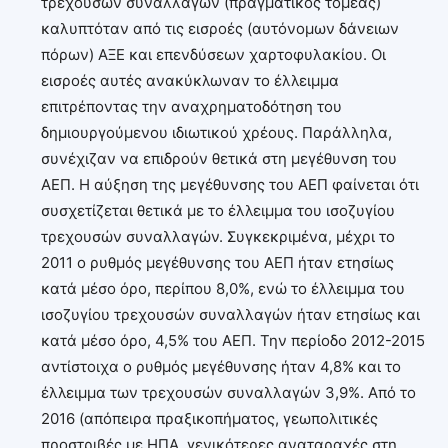
τρεχουσών συναλλαγών (πραγματικός τομέας)
καλυπτόταν από τις εισροές (αυτόνομων δάνειων
πόρων) ΑΞΕ και επενδύσεων χαρτοφυλακίου. Οι
εισροές αυτές ανακύκλωναν το έλλειμμα
επιτρέποντας την αναχρηματοδότηση του
δημιουργούμενου ιδιωτικού χρέους. Παράλληλα,
συνέχιζαν να επιδρούν θετικά στη μεγέθυνση του
ΑΕΠ. Η αύξηση της μεγέθυνσης του ΑΕΠ φαίνεται ότι
συσχετίζεται θετικά με το έλλειμμα του ισοζυγίου
τρεχουσών συναλλαγών. Συγκεκριμένα, μέχρι το
2011 ο ρυθμός μεγέθυνσης του ΑΕΠ ήταν ετησίως
κατά μέσο όρο, περίπου 8,0%, ενώ το έλλειμμα του
ισοζυγίου τρεχουσών συναλλαγών ήταν ετησίως και
κατά μέσο όρο, 4,5% του ΑΕΠ. Την περίοδο 2012-2015
αντίστοιχα ο ρυθμός μεγέθυνσης ήταν 4,8% και το
έλλειμμα των τρεχουσών συναλλαγών 3,9%. Από το
2016 (απόπειρα πραξικοπήματος, γεωπολιτικές
προστριβές με ΗΠΑ, γενικότερες αναταραχές στη