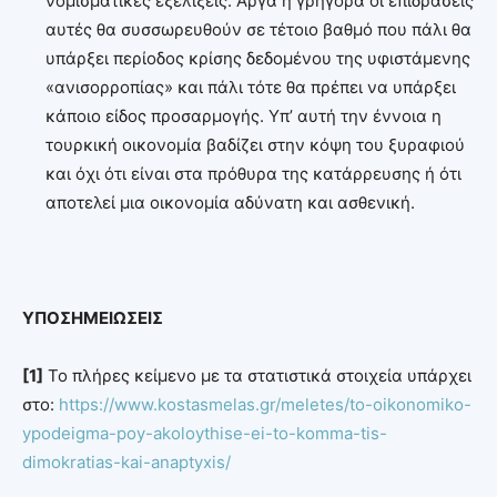
νομισματικές εξελίξεις. Αργά η γρήγορα οι επιδράσεις
αυτές θα συσσωρευθούν σε τέτοιο βαθμό που πάλι θα
υπάρξει περίοδος κρίσης δεδομένου της υφιστάμενης
«ανισορροπίας» και πάλι τότε θα πρέπει να υπάρξει
κάποιο είδος προσαρμογής. Υπ’ αυτή την έννοια η
τουρκική οικονομία βαδίζει στην κόψη του ξυραφιού
και όχι ότι είναι στα πρόθυρα της κατάρρευσης ή ότι
αποτελεί μια οικονομία αδύνατη και ασθενική.
ΥΠΟΣΗΜΕΙΩΣΕΙΣ
[1]
Το πλήρες κείμενο με τα στατιστικά στοιχεία υπάρχει
στο:
https://www.kostasmelas.gr/meletes/to-oikonomiko-
ypodeigma-poy-akoloythise-ei-to-komma-tis-
dimokratias-kai-anaptyxis/