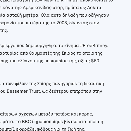
εικόνα της Αμερικανίδας σταρ, πρώτα ως Λολίτα,
 μία ασταθή μητέρα. Όλα αυτά δηλαδή που οδήγησαν
δεμονία του πατέρα της το 2008, δίνοντας στον
της.
περίεργο που δημιουργήθηκε το κίνημα #FreeBritney.
μαρτυρίας από θαυμαστές της Σπίαρς το οποίο της
ης του ελέγχου της περιουσίας της, αξίας $60
μα των φίλων της Σπίαρς πανηγύρισε τη δικαστική
του Bessemer Trust, ως δεύτερου επιτρόπου στην
ιδιαίτερων σχέσεων μεταξύ πατέρα και κόρης,
ράτα. Το BBC δημοσιοποίησε βίντεο στα οποία η
ουμπάϊ, εκφράζει φόβους για τη ζωή της.