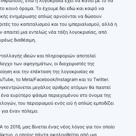
νθρώπους, ενώ η λογοκρισία έχει να κάνει με το να
ο κοινό όραμα. Το έχουμε δει εδώ και καιρό να
αζικής ενημέρωσης απλώς αρνούνται να δώσουν
ιτές του καπιταλισμού και του ιμπεριαλισμού, αλλά η
 απαιτεί μια εντελώς νέα τάξη λογοκρισίας, από
υρέως διαθέσιμη.
νταλλαγής ιδεών και πληροφοριών αποτελεί
λεγχο των αφηγημάτων, οι διαχειριστές της
ίηση και την επέκταση της λογοκρισίας σε
Tube, το Meta/Facebook/Instagram και το Twitter.
γκεντρώνεται μεγάλος αριθμός ατόμων θα πιεστεί
 ένα ευρύτερο φάσμα περιεχομένου στο όνομα της
λογών, του περιορισμού ενός ιού ή απλώς εμποδίζει
για έναν πόλεμο.
Α το 2016, μας δίνεται ένας νέος λόγος για τον οποίο
δίκτυο, ο οποίος πάντα ακολουθείται από μια