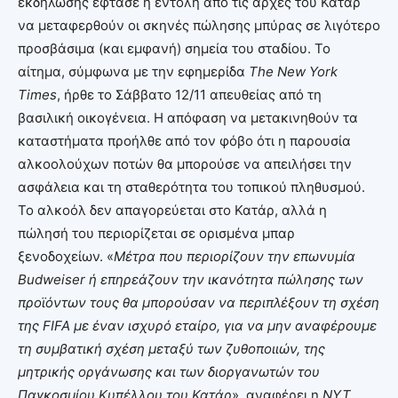
εκδήλωσης έφτασε η εντολή από τις αρχές του Κατάρ
να μεταφερθούν οι σκηνές πώλησης μπύρας σε λιγότερο
προσβάσιμα (και εμφανή) σημεία του σταδίου. Το
αίτημα, σύμφωνα με την εφημερίδα
The New York
Times
, ήρθε το Σάββατο 12/11 απευθείας από τη
βασιλική οικογένεια. Η απόφαση να μετακινηθούν τα
καταστήματα προήλθε από τον φόβο ότι η παρουσία
αλκοολούχων ποτών θα μπορούσε να απειλήσει την
ασφάλεια και τη σταθερότητα του τοπικού πληθυσμού.
Το αλκοόλ δεν απαγορεύεται στο Κατάρ, αλλά η
πώλησή του περιορίζεται σε ορισμένα μπαρ
ξενοδοχείων. «
Μέτρα που περιορίζουν την επωνυμία
Budweiser ή επηρεάζουν την ικανότητα πώλησης των
προϊόντων τους θα μπορούσαν να περιπλέξουν τη σχέση
της FIFA με έναν ισχυρό εταίρο, για να μην αναφέρουμε
τη συμβατική σχέση μεταξύ των ζυθοποιιών, της
μητρικής οργάνωσης και των διοργανωτών του
Παγκοσμίου Κυπέλλου του Κατάρ
», αναφέρει η
NYT
.