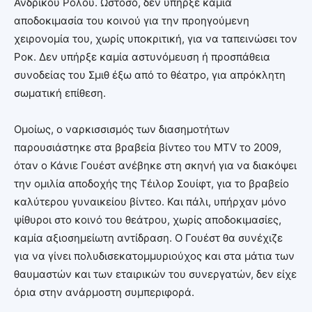
Ανδρικού Ρόλου. Ωστόσο, δεν υπήρξε καμία
αποδοκιμασία του κοινού για την προηγούμενη
χειρονομία του, χωρίς υποκριτική, για να ταπεινώσει τον
Ροκ. Δεν υπήρξε καμία αστυνόμευση ή προσπάθεια
συνοδείας του Σμιθ έξω από το θέατρο, για απρόκλητη
σωματική επίθεση.
Ομοίως, ο ναρκισσισμός των διασημοτήτων
παρουσιάστηκε στα βραβεία βίντεο του MTV το 2009,
όταν ο Κάνιε Γουέστ ανέβηκε στη σκηνή για να διακόψει
την ομιλία αποδοχής της Τέιλορ Σουίφτ, για το βραβείο
καλύτερου γυναικείου βίντεο. Και πάλι, υπήρχαν μόνο
ψίθυροι στο κοινό του θεάτρου, χωρίς αποδοκιμασίες,
καμία αξιοσημείωτη αντίδραση. Ο Γουέστ θα συνέχιζε
για να γίνει πολυδισεκατομμυριούχος και στα μάτια των
θαυμαστών και των εταιρικών του συνεργατών, δεν είχε
όρια στην ανάρμοστη συμπεριφορά.