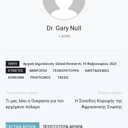
Dr. Gary Null
+ posts
ΠΗΓΗ
Αρχική δημοσίευση: Global Research, 15 Φεβρουαρίου 2023
ΕΤΙΚΕΤΕΣ
ΑΝΘΡΩΠΟΙ
ΓΕΩΚΟΥΛΤΟΥΡΑ
ΚΑΠΙΤΑΛΙΣΜΟΣ
ΚΟΙΝΩΝΙΑ
ΠΟΛΙΤΙΣΜΟΣ
ΤΑΣΕΙΣ
Προηγούμενο άρθρο
Επόμενο άρθρο
Τι μας λέει η Ουκρανία για τον
Η Σύνοδος Κορυφής της
ερχόμενο πόλεμο
Αφρικανικής Ένωσης
ΣΧΕΤΙΚΑ ΑΡΘΡΑ
ΠΕΡΙΣΣΟΤΕΡΑ ΑΡΘΡΑ