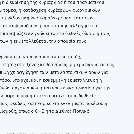
 η διεκδίκηση της κυριαρχίας ή του πραγματικού
ου τομέα, η κατάσχεση κυρίαρχων οικονομικών
ια μελλοντική ένοπλη σύγκρουση, τέταρτον
ν αποτελεσμάτων ή ουσιαστικής αλλαγής του
 παραβιάζει εν γνώσει του το διεθνές δίκαιο ή τους
τών ή εκμεταλλεύεται την απουσία τους.
νη’ δύναται να αφορούν ανατρεπτικές,
ότητες από ξένες κυβερνήσεις, μη κρατικούς φορείς
όπιμη χειραγώγηση των μεταναστευτικών ροών για
όσο, υπάρχει και η εσκεμμένη εκμετάλλευση ή
εθνών οργανισμών ή του εσωτερικού δικαίου για την
 παρεμπόδισή του να επιτύχει τους διεθνείς
όπως ψευδείς κατηγορίες για εγκλήματα πολέμου ή
νισμούς, όπως ο ΟΗΕ ή το Διεθνές Ποινικό