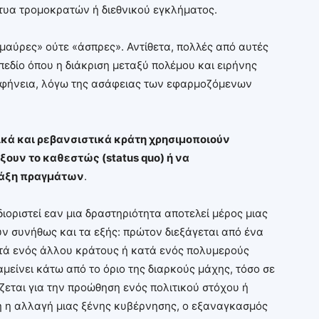
κτυα τρομοκρατών ή διεθνικού εγκλήματος.
«μαύρες» ούτε «άσπρες». Αντίθετα, πολλές από αυτές
 πεδίο όπου η διάκριση μεταξύ πολέμου και ειρήνης
 σαφήνεια, λόγω της ασάφειας των εφαρμοζόμενων
κά και ρεβανσιστικά κράτη χρησιμοποιούν
άξουν το καθεστώς (
status
quo) ή να
τάξη πραγμάτων
.
οριστεί εαν μια δραστηριότητα αποτελεί μέρος μιας
ν συνήθως και τα εξής: πρώτον διεξάγεται από ένα
ατά ενός άλλου κράτους ή κατά ενός πολυμερούς
μείνει κάτω από το όριο της διαρκούς μάχης, τόσο σε
ίζεται για την προώθηση ενός πολιτικού στόχου ή
 η αλλαγή μιας ξένης κυβέρνησης, ο εξαναγκασμός