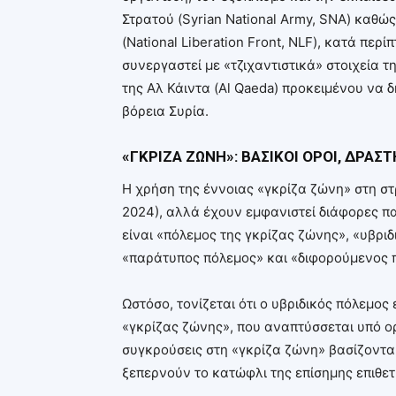
Στρατού (Syrian National Army, SNA) καθ
(National Liberation Front, NLF), κατά πε
συνεργαστεί με «τζιχαντιστικά» στοιχεία τ
της Αλ Κάιντα (Al Qaeda) προκειμένου να 
βόρεια Συρία.
«
ΓΚΡΙΖΑ ΖΩΝΗ
»:
ΒΑΣΙΚΟΙ
Ο
ΡΟΙ
, ΔΡΑΣΤ
Η χρήση της έννοιας «γκρίζα ζώνη» στη στ
2024), αλλά έχουν εμφανιστεί διάφορες π
είναι «πόλεμος της γκρίζας ζώνης», «υβρι
«παράτυπος πόλεμος» και «διφορούμενος 
Ωστόσο, τονίζεται ότι ο υβριδικός πόλεμο
«γκρίζας ζώνης», που αναπτύσσεται υπό ορ
συγκρούσεις στη «γκρίζα ζώνη» βασίζονται
ξεπερνούν το κατώφλι της επίσημης επιθετ