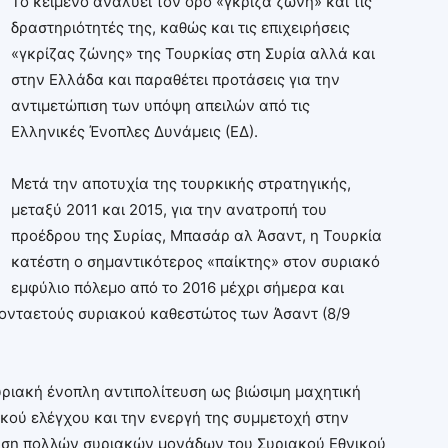
Το κείμενο αναλύει τον όρο «γκρίζα ζώνη» και τις
δραστηριότητές της, καθώς και τις επιχειρήσεις
«γκρίζας ζώνης» της Τουρκίας στη Συρία αλλά και
στην Ελλάδα και παραθέτει προτάσεις για την
αντιμετώπιση των υπόψη απειλών από τις
Ελληνικές Ένοπλες Δυνάμεις (ΕΔ).
Μετά την αποτυχία της τουρκικής στρατηγικής,
μεταξύ 2011 και 2015, για την ανατροπή του
προέδρου της Συρίας, Μπασάρ αλ Άσαντ, η Τουρκία
κατέστη ο σημαντικότερος «παίκτης» στον συριακό
εμφύλιο πόλεμο από το 2016 μέχρι σήμερα και
κονταετούς συριακού καθεστώτος των Άσαντ (8/9
υριακή ένοπλη αντιπολίτευση ως βιώσιμη μαχητική
ικού ελέγχου και την ενεργή της συμμετοχή στην
ευση πολλών συριακών μονάδων του Συριακού Εθνικού