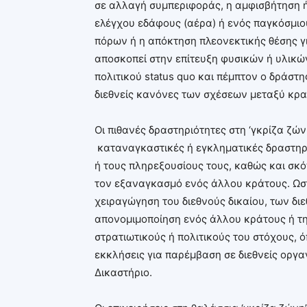
σε αλλαγή συμπεριφοράς, η αμφισβήτηση ή
ελέγχου εδάφους (αέρα) ή ενός παγκόσμι
πόρων ή η απόκτηση πλεονεκτικής θέσης γ
αποσκοπεί στην επίτευξη φυσικών ή υλικώ
πολιτικού status quo και πέμπτον ο δράστης
διεθνείς κανόνες των σχέσεων μεταξύ κρα
Οι πιθανές δραστηριότητες στη ‘γκρίζα ζώ
καταναγκαστικές ή εγκληματικές δραστηρι
ή τους πληρεξουσίους τους, καθώς και σκ
τον εξαναγκασμό ενός άλλου κράτους. Ωστ
χειραγώγηση του διεθνούς δικαίου, των δι
απονομιμοποίηση ενός άλλου κράτους ή την
στρατιωτικούς ή πολιτικούς του στόχους, 
εκκλήσεις για παρέμβαση σε διεθνείς οργα
Δικαστήριο.