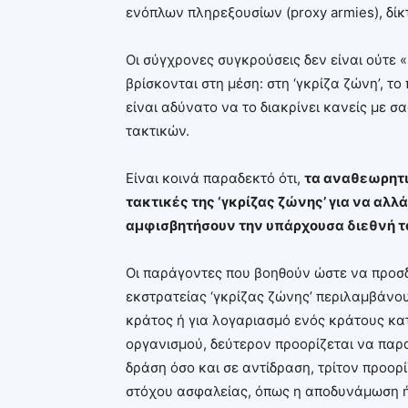
ενόπλων πληρεξουσίων (proxy armies), δί
Οι σύγχρονες συγκρούσεις δεν είναι ούτε 
βρίσκονται στη μέση: στη ‘γκρίζα ζώνη’, το
είναι αδύνατο να το διακρίνει κανείς με
τακτικών.
Είναι κοινά παραδεκτό ότι,
τα αναθεωρητι
τακτικές της ‘γκρίζας ζώνης’ για να αλλ
αμφισβητήσουν την υπάρχουσα διεθνή 
Οι παράγοντες που βοηθούν ώστε να προσδι
εκστρατείας ‘γκρίζας ζώνης’ περιλαμβάνου
κράτος ή για λογαριασμό ενός κράτους κ
οργανισμού, δεύτερον προορίζεται να παρα
δράση όσο και σε αντίδραση, τρίτον προορ
στόχου ασφαλείας, όπως η αποδυνάμωση ή