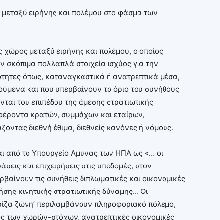
» μεταξύ ειρήνης και πολέμου στο φάσμα των
ς χώρος μεταξύ ειρήνης και πολέμου, ο οποίος
ν σκόπιμα πολλαπλά στοιχεία ισχύος για την
ότητες όπως, καταναγκαστικά ή ανατρεπτικά μέσα,
ορούμενα και που υπερβαίνουν το όριο του συνήθους
ται του επιπέδου της άμεσης στρατιωτικής
φέροντα κρατών, συμμάχων και εταίρων,
οντας διεθνή έθιμα, διεθνείς κανόνες ή νόμους.
αι από το Υπουργείο Άμυνας των ΗΠΑ ως «… οι
άσεις και επιχειρήσεις στις υποδομές, στον
βαίνουν τις συνήθεις διπλωματικές και οικονομικές
ήσης κινητικής στρατιωτικής δύναμης… Οι
γκρίζα ζώνη’ περιλαμβάνουν πληροφοριακό πόλεμο,
ός των χωρών-στόχων, ανατρεπτικές οικονομικές