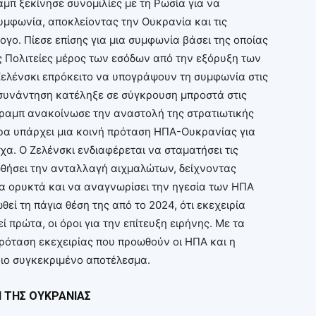
μπ ξεκίνησε συνομιλίες με τη Ρωσία για να
υμφωνία, αποκλείοντας την Ουκρανία και τις
γο. Πίεσε επίσης για μια συμφωνία βάσει της οποίας
ς Πολιτείες μέρος των εσόδων από την εξόρυξη των
Ζελένσκι επρόκειτο να υπογράψουν τη συμφωνία στις
 συνάντηση κατέληξε σε σύγκρουση μπροστά στις
 Τραμπ ανακοίνωσε την αναστολή της στρατιωτικής
ρα υπάρχει μια κοινή πρόταση ΗΠΑ-Ουκρανίας για
χα. Ο Ζελένσκι ενδιαφέρεται να σταματήσει τις
ωθήσει την ανταλλαγή αιχμαλώτων, δείχνοντας
α ορυκτά και να αναγνωρίσει την ηγεσία των ΗΠΑ
θεί τη πάγια θέση της από το 2024, ότι εκεχειρία
ί πρώτα, οι όροι για την επίτευξη ειρήνης. Με τα
πρόταση εκεχειρίας που προωθούν οι ΗΠΑ και η
οιο συγκεκριμένο αποτέλεσμα.
Η ΤΗΣ ΟΥΚΡΑΝΙΑΣ