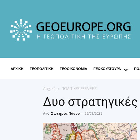
ΑΡΧΙΚΗ
ΓΕΩΠΟΛΙΤΙΚΗ
ΓΕΩΟΙΚΟΝΟΜΙΑ
ΓΕΩΚΟΥΛΤΟΥΡΑ
ΠΟΛ
Αρχική
ΠΟΛΙΤΙΚΕΣ ΕΞΕΛΙΞΕΙΣ
Δυο στρατηγικές
Από
Σωτηρία Πάνου
-
25/09/2025