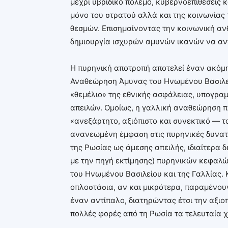
μέχρι υβριδικό πόλεμο, κυβερνοεπιθέσεις
μόνο του στρατού αλλά και της κοινωνίας
θεσμών. Επισημαίνοντας την κοινωνική ανθ
δημιουργία ισχυρών αμυνών ικανών να αν
Η πυρηνική αποτροπή αποτελεί έναν ακόμη 
Αναθεώρηση Άμυνας του Ηνωμένου Βασιλεί
«θεμέλιο» της εθνικής ασφάλειας, υπογρα
απειλών. Ομοίως, η γαλλική αναθεώρηση π
«ανεξάρτητο, αξιόπιστο και συνεκτικό — τ
ανανεωμένη έμφαση στις πυρηνικές δυνατό
της Ρωσίας ως άμεσης απειλής, ιδιαίτερα
με την πηγή εκτίμησης) πυρηνικών κεφαλώ
του Ηνωμένου Βασιλείου και της Γαλλίας. 
οπλοστάσια, αν και μικρότερα, παραμένου
έναν αντίπαλο, διατηρώντας έτσι την αξιοπ
πολλές φορές από τη Ρωσία τα τελευταία χ