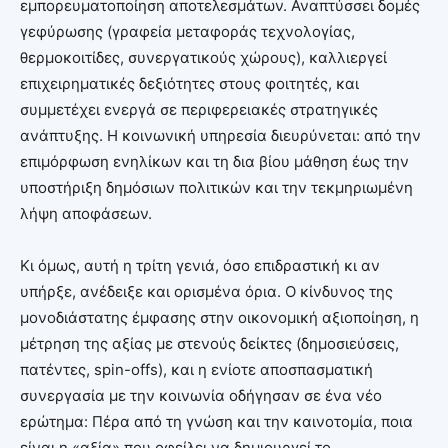
εμπορευματοποίηση αποτελεσμάτων. Αναπτύσσει δομές
γεφύρωσης (γραφεία μεταφοράς τεχνολογίας,
θερμοκοιτίδες, συνεργατικούς χώρους), καλλιεργεί
επιχειρηματικές δεξιότητες στους φοιτητές, και
συμμετέχει ενεργά σε περιφερειακές στρατηγικές
ανάπτυξης. Η κοινωνική υπηρεσία διευρύνεται: από την
επιμόρφωση ενηλίκων και τη δια βίου μάθηση έως την
υποστήριξη δημόσιων πολιτικών και την τεκμηριωμένη
λήψη αποφάσεων.
Κι όμως, αυτή η τρίτη γενιά, όσο επιδραστική κι αν
υπήρξε, ανέδειξε και ορισμένα όρια. Ο κίνδυνος της
μονοδιάστατης έμφασης στην οικονομική αξιοποίηση, η
μέτρηση της αξίας με στενούς δείκτες (δημοσιεύσεις,
πατέντες, spin-offs), και η ενίοτε αποσπασματική
συνεργασία με την κοινωνία οδήγησαν σε ένα νέο
ερώτημα: Πέρα από τη γνώση και την καινοτομία, ποια
είναι η «αξία» που οφείλει να δημιουργεί το