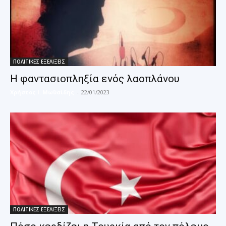
ΠΟΛΙΤΙΚΕΣ ΕΞΕΛΙΞΕΙΣ
Η φαντασιοπληξία ενός λαοπλάνου
Χρήστος Ι. Μωϋσίδης
-
22/01/2023
ΠΟΛΙΤΙΚΕΣ ΕΞΕΛΙΞΕΙΣ