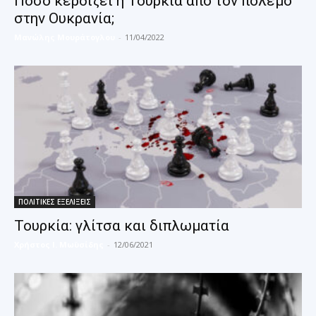
Πόσο κερδίζει η Τουρκία από τον πόλεμο
στην Ουκρανία;
Μανώλης Μουράτογλου
-
11/04/2022
ΠΟΛΙΤΙΚΕΣ ΕΞΕΛΙΞΕΙΣ
Τουρκία: γλίτσα και διπλωματία
Χρήστος Ι. Μωϋσίδης
-
12/06/2021