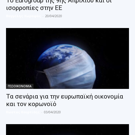
To Eurogroup της 9ης Απριλίου και οι
ισορροπίες στην ΕΕ
Βαγγέλης Χωραφάς
-
20/04/2020
ΓΕΩΟΙΚΟΝΟΜΙΑ
Τα σενάρια για την ευρωπαϊκή οικονομία
και τον κορωνοϊό
Κώστας Κουρτίδης
-
03/04/2020