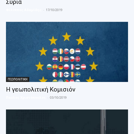
Συρία
Φίλιππος Αδαμίδης
-
17/10/2019
ΓΕΩΠΟΛΙΤΙΚΗ
Η γεωπολιτική Κομισιόν
Παύλος Χριστόπουλος
-
03/10/2019