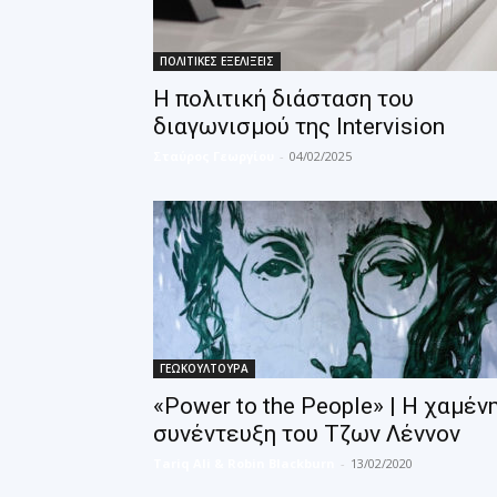
ΠΟΛΙΤΙΚΕΣ ΕΞΕΛΙΞΕΙΣ
Η πολιτική διάσταση του
διαγωνισμού της Intervision
Σταύρος Γεωργίου
-
04/02/2025
ΓΕΩΚΟΥΛΤΟΥΡΑ
«Power to the People» | Η χαμέν
συνέντευξη του Τζων Λέννον
Tariq Ali & Robin Blackburn
-
13/02/2020