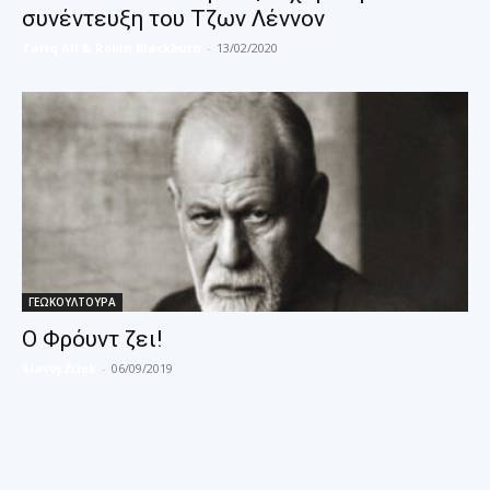
συνέντευξη του Τζων Λέννον
Tariq Ali & Robin Blackburn
-
13/02/2020
ΓΕΩΚΟΥΛΤΟΥΡΑ
Ο Φρόυντ ζει!
Slavoj Žižek
-
06/09/2019