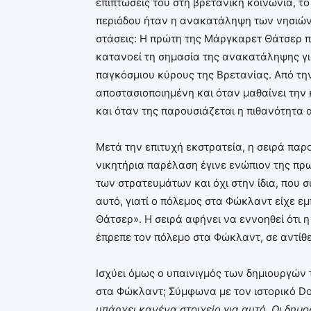
επιπτώσεις του στη βρετανική κοινωνία, το
περιόδου ήταν η ανακατάληψη των νησιών 
στάσεις: Η πρώτη της Μάργκαρετ Θάτσερ π
κατανοεί τη σημασία της ανακατάληψης γι
παγκόσμιου κύρους της Βρετανίας. Από την
αποστασιοποιημένη και όταν μαθαίνει την
και όταν της παρουσιάζεται η πιθανότητα
Μετά την επιτυχή εκστρατεία, η σειρά παρ
νικητήρια παρέλαση έγινε ενώπιον της πρ
των στρατευμάτων και όχι στην ίδια, που σ
αυτό, γιατί ο πόλεμος στα Φώκλαντ είχε ε
Θάτσερ». Η σειρά αφήνει να εννοηθεί ότι η
έπρεπε τον πόλεμο στα Φώκλαντ, σε αντίθ
Ισχύει όμως ο υπαινιγμός των δημιουργών τ
στα Φώκλαντ; Σύμφωνα με τον ιστορικό Dom
υπάρχει κανένα στοιχείο για αυτό. Οι δημ