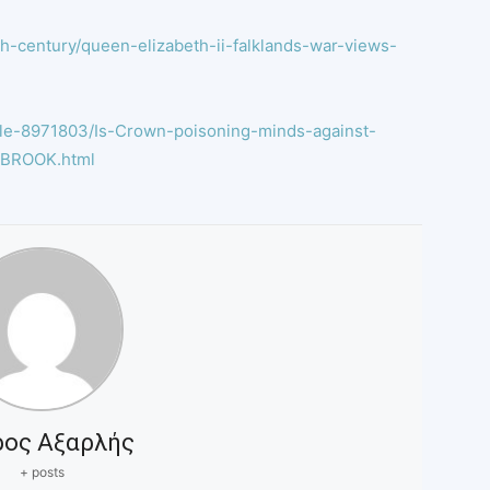
th-century/queen-elizabeth-ii-falklands-war-views-
icle-8971803/Is-Crown-poisoning-minds-against-
DBROOK.html
ρος Αξαρλής
+ posts