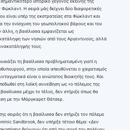
 σημαντικότερο ιστορικό γεγονός εκείνης της
Φώκλαντ. Η σειρά μάς δείχνει δύο διαφορετικές
ου είναι υπέρ της εκστρατείας στα Φώκλαντ και
α την ενίσχυση του γεωπολιτικού βάρους και του
 άλλη, η βασίλισσα εμφανίζεται ως
 κατάληψη των νησιών από τους Αργεντινούς, αλλά
 ανακατάληψής τους.
ουσιάζει τη βασίλισσα προβληματισμένη γιατί η
ωθυπουργού, στην οποία απευθύνεται ο χαιρετισμός
υνταγματικά είναι ο ανώτατος διοικητής τους. Και
μπεδωθεί στη λαϊκή συνείδηση ως «ο πόλεμος της
 βασίλισσα μέχρι το τέλος, δεν στήριξε όπως θα
εση με την Μάργκαρετ Θάτσερ.
ης σειράς ότι η βασίλισσα δεν στήριζε τον πόλεμο
inic Sandbrook, δεν υπήρξε τέτοιο θέμα: «
Δεν
οσκοπήσεις δείχνουν ότι από την αρχή του πολέμου