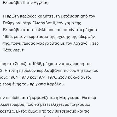
Ελισσάβετ ΙΙ της Αγγλίας.
Η πρώτη περίοδος καλύπτει τη μετάβαση από τον
ΓεώργιοVI στην Ελισσάβετ ΙΙ, τον γάμο της
Ελισσάβετ και του Φιλίππου και εκτείνεται μέχρι το
1955, με τον τερματισμό της σχέσης της αδερφής
της, πριγκίπισσας Μαργαρίτας με τον λοχαγό Πίτερ
Τάουνσεντ.
ρίση στο Σουέζ το 1956, μέχρι την αποχώρηση του
Η τρίτη περίοδος περιλαμβάνει τις δύο θητείες του
ους 1964-1970 και 1974-1976. Στον κύκλο αυτό,
ως ερωμένης του πρίγκιπα Καρόλου.
Στην περίοδο αυτή εμφανίζεται η Μάργκαρετ Θάτσερ
ελευθερισμού, που θα μετεξελιχθεί σε παγκόσμιο
καετίες. Εκτός όμως από τον θατσερισμό και τις