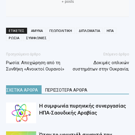
+ posts
ΕΤΙΚΕΤΕΣ
ΑΜΥΝΑ
ΓΕΩΠΟΛΙΤΙΚΗ
ΔΙΠΛΩΜΑΤΙΑ
ΗΠΑ
ΡΩΣΙΑ
ΣΥΜΦΩΝΙΕΣ
Προηγούμενο άρθρο
Επόμενο άρθρο
Ρωσία: Αποχώρηση από τη
Δοκιμές οπλικών
Συνθήκη «Ανοικτοί Ουρανοί»
συστημάτων στην Ουκρανία;
ΣΧΕΤΙΚΑ ΑΡΘΡΑ
ΠΕΡΙΣΣΟΤΕΡΑ ΑΡΘΡΑ
Η συμφωνία πυρηνικής συνεργασίας
ΗΠΑ-Σαουδικής Αραβίας
Όταν το μουντιάλ συναντά την