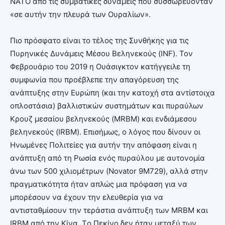
NATO από τις συμβατικές δυνάμεις που συσσωρεύονταν
«σε αυτήν την πλευρά των Ουραλίων».
Πιο πρόσφατο είναι το τέλος της Συνθήκης για τις
Πυρηνικές Δυνάμεις Μέσου Βεληνεκούς (INF). Τον
Φεβρουάριο του 2019 η Ουάσιγκτον κατήγγειλε τη
συμφωνία που προέβλεπε την απαγόρευση της
ανάπτυξης στην Ευρώπη (και την κατοχή στα αντίστοιχα
οπλοστάσια) βαλλιστικών συστημάτων και πυραύλων
Κρουζ μεσαίου βεληνεκούς (MRBM) και ενδιάμεσου
βεληνεκούς (IRBM). Επισήμως, ο λόγος που δίνουν οι
Ηνωμένες Πολιτείες για αυτήν την απόφαση είναι η
ανάπτυξη από τη Ρωσία ενός πυραύλου με αυτονομία
άνω των 500 χιλιομέτρων (Novator 9M729), αλλά στην
πραγματικότητα ήταν απλώς μια πρόφαση για να
μπορέσουν να έχουν την ελευθερία για να
αντισταθμίσουν την τεράστια ανάπτυξη των MRBM και
IRBM από την Κίνα. Tο Πεκίνο δεν ήταν μεταξύ των