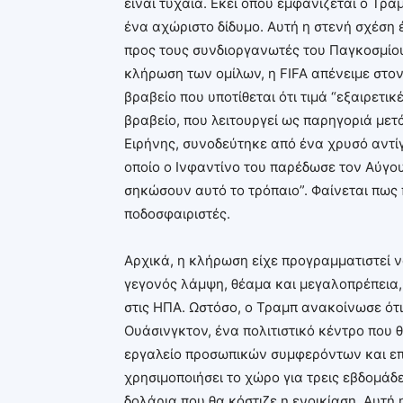
είναι τυχαία. Εκεί όπου εμφανίζεται ο Τρα
ένα αχώριστο δίδυμο. Αυτή η στενή σχέση 
προς τους συνδιοργανωτές του Παγκοσμίου
κλήρωση των ομίλων, η FIFA απένειμε στον
βραβείο που υποτίθεται ότι τιμά “εξαιρετικ
βραβείο, που λειτουργεί ως παρηγοριά μετ
Ειρήνης, συνοδεύτηκε από ένα χρυσό αντί
οποίο ο Ινφαντίνο του παρέδωσε τον Αύγου
σηκώσουν αυτό το τρόπαιο”. Φαίνεται πως 
ποδοσφαιριστές.
Αρχικά, η κλήρωση είχε προγραμματιστεί να
γεγονός λάμψη, θέαμα και μεγαλοπρέπεια,
στις ΗΠΑ. Ωστόσο, ο Τραμπ ανακοίνωσε ότι
Ουάσινγκτον, ένα πολιτιστικό κέντρο που 
εργαλείο προσωπικών συμφερόντων και επι
χρησιμοποιήσει το χώρο για τρεις εβδομάδ
δολάρια που θα κόστιζε η ενοικίαση. Αυτή