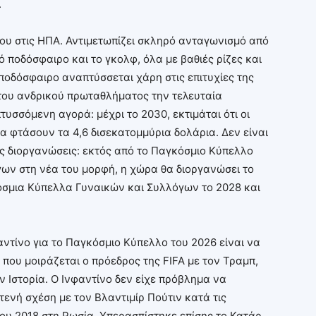
.
του στις ΗΠΑ. Αντιμετωπίζει σκληρό ανταγωνισμό από
 ποδόσφαιρο και το γκολφ, όλα με βαθιές ρίζες και
 ποδόσφαιρο αναπτύσσεται χάρη στις επιτυχίες της
 του ανδρικού πρωταθλήματος την τελευταία
τυσσόμενη αγορά: μέχρι το 2030, εκτιμάται ότι οι
α φτάσουν τα 4,6 δισεκατομμύρια δολάρια. Δεν είναι
ες διοργανώσεις: εκτός από το Παγκόσμιο Κύπελλο
ων στη νέα του μορφή, η χώρα θα διοργανώσει το
όσμια Κύπελλα Γυναικών και Συλλόγων το 2028 και
αντίνο για το Παγκόσμιο Κύπελλο του 2026 είναι να
ι που μοιράζεται ο πρόεδρος της FIFA με τον Τραμπ,
ν Ιστορία. Ο Ινφαντίνο δεν είχε πρόβλημα να
τενή σχέση με τον Βλαντιμίρ Πούτιν κατά τις
ου 2018 στη Ρωσία. Υπερασπίστηκε επίσης το Κατάρ