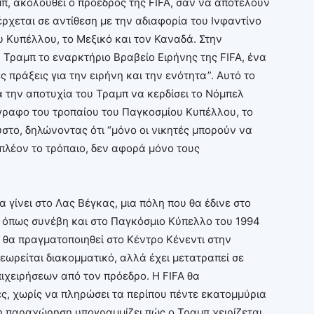
μπ, ακολουθεί ο πρόεδρος της FIFA, σαν να αποτελούν
έρχεται σε αντίθεση με την αδιαφορία του Ινφαντίνο
 Κυπέλλου, το Μεξικό και τον Καναδά. Στην
 Τραμπ το εναρκτήριο Βραβείο Ειρήνης της FIFA, ένα
ές πράξεις για την ειρήνη και την ενότητα”. Αυτό το
ά την αποτυχία του Τραμπ να κερδίσει το Νόμπελ
γραφο του τροπαίου του Παγκοσμίου Κυπέλλου, το
στο, δηλώνοντας ότι “μόνο οι νικητές μπορούν να
πλέον το τρόπαιο, δεν αφορά μόνο τους
 γίνει στο Λας Βέγκας, μια πόλη που θα έδινε στο
 όπως συνέβη και στο Παγκόσμιο Κύπελλο του 1994
 θα πραγματοποιηθεί στο Κέντρο Κένεντι στην
θεωρείται διακομματικό, αλλά έχει μετατραπεί σε
χειρήσεων από τον πρόεδρο. Η FIFA θα
ες, χωρίς να πληρώσει τα περίπου πέντε εκατομμύρια
 η παραχώρηση υπογραμμίζει πώς ο Τραμπ χειρίζεται