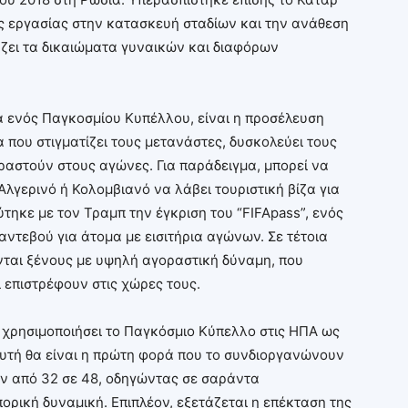
κής εργασίας στην κατασκευή σταδίων και την ανάθεση
ζει τα δικαιώματα γυναικών και διαφόρων
α ενός Παγκοσμίου Κυπέλλου, είναι η προσέλευση
που στιγματίζει τους μετανάστες, δυσκολεύει τους
αστούν στους αγώνες. Για παράδειγμα, μπορεί να
Αλγερινό ή Κολομβιανό να λάβει τουριστική βίζα για
εύτηκε με τον Τραμπ την έγκριση του “FIFApass”, ενός
ντεβού για άτομα με εισιτήρια αγώνων. Σε τέτοια
νται ξένους με υψηλή αγοραστική δύναμη, που
ι επιστρέφουν στις χώρες τους.
α χρησιμοποιήσει το Παγκόσμιο Κύπελλο στις ΗΠΑ ως
Αυτή θα είναι η πρώτη φορά που το συνδιοργανώνουν
ν από 32 σε 48, οδηγώντας σε σαράντα
ρική δυναμική. Επιπλέον, εξετάζεται η επέκταση της