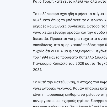
Και ο Τραμπ κατέχει το κλειδί για όλα αυτά
Το ποδόσφαιρο έχει ήδη αφήσει το στίγμα 
αθλήματα όπως το μπάσκετ, το αμερικανικό
ισχυρές κοινωνικές συνδέσεις. Ωστόσο, το
γυναικείας εθνικής ομάδας και την άνοδο
δεκαετία. Πρόκειται για μια ταχύτατα αναπ
επενδύσεις στο αμερικανικό ποδόσφαιρο θ
τυχαίο ότι οι ΗΠΑ θα φιλοξενήσουν μεγάλ
του 1994 και το πρόσφατο Κύπελλο Συλλόγ
Παγκόσμιο Κύπελλο του 2026 και τα Παγκ
2031.
Σε αυτή την κατεύθυνση, ο στόχος του Ινφ
γίνει ιστορικό γεγονός. Και αν υπάρχει κάτ
είναι η προσωπική επιθυμία να μείνουν στη
συνεργαστεί με ισχυρούς ηγέτες. Συνήψε σ
προετοιμασίες για το Παγκόσμιο Κύπελλο τ