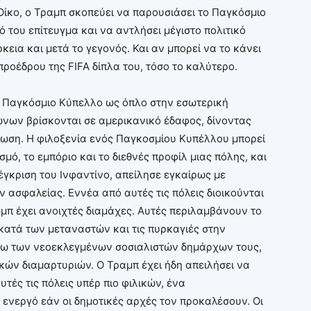
Οίκο, ο Τραμπ σκοπεύει να παρουσιάσει το Παγκόσμιο
 του επίτευγμα και να αντλήσει μέγιστο πολιτικό
κεια και μετά το γεγονός. Και αν μπορεί να το κάνει
προέδρου της FIFA δίπλα του, τόσο το καλύτερο.
το Παγκόσμιο Κύπελλο ως όπλο στην εσωτερική
γώνων βρίσκονται σε αμερικανικό έδαφος, δίνοντας
νωση. Η φιλοξενία ενός Παγκοσμίου Κυπέλλου μπορεί
ό, το εμπόριο και το διεθνές προφίλ μιας πόλης, και
ν έγκριση του Ινφαντίνο, απείλησε εγκαίρως με
ασφαλείας. Εννέα από αυτές τις πόλεις διοικούνται
μπ έχει ανοιχτές διαμάχες. Αυτές περιλαμβάνουν το
κατά των μεταναστών και τις πυρκαγιές στην
όγω των νεοεκλεγμένων σοσιαλιστών δημάρχων τους,
κών διαμαρτυριών. Ο Τραμπ έχει ήδη απειλήσει να
τές τις πόλεις υπέρ πιο φιλικών, ένα
 ενεργό εάν οι δημοτικές αρχές τον προκαλέσουν. Οι