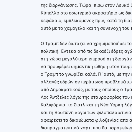
της διοργάνωσης. Τώρα, πίσω στον Λευκό 
Κύπελλο στο εσωτερικό ακροατήριο ως δικό
κεφάλαιο, εμπλεκόμενος πριν, κατά τη διάρ
αυτό με το χαμόγελο και τη συνενοχή του 
Ο Τραμπ δεν διστάζει να χρησιμοποιήσει 
πολιτική. Έντεκα από τις δεκαέξι έδρες α
στη χώρα μεγαλύτερη επιρροή στη διοργά
να προσφέρει σημαντική ώθηση στον τουρισμ
ο Τραμπ το γνωρίζει καλά. Γι’ αυτό, με τη
αλλαγές εδρών σε περίπτωση προβλημάτων 
από Δημοκρατικούς, με τους οποίους ο Τρα
Λος Άντζελες λόγω της σταυροφορίας του 
Καλιφόρνια, το Σιάτλ και τη Νέα Υόρκη λ
και τη Βοστώνη λόγω των φιλοπαλαιστινια
αφαιρέσει τα δικαιώματα φιλοξενίας από αυ
διαπραγματευτικό χαρτί που θα παραμείνει