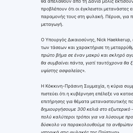
θα απελαθούν από τη Δανία μόλις εκτίσουν 
προβλέπουν ότι οι έγκλειστοι μετανάστες ε
παραμονής τους στη φυλακή. Πέρυσι, για π
μεταγωγή.
Ο Υπουργός Δικαιοσύνης, Nick Haekkerup, 
των τάσεων και χαρακτήρισε τη μεταρρύθμ
πρώτο βήμα σε έναν μακρύ και σκληρό αγώ
θα συμβαίνει πάντα, γιατί ταυτόχρονα θα
υψίστης ασφαλείας
»
.
Η Κόκκινη-Πράσινη Συμμαχία, η κύρια συμμ
πιστεύει ότι η κυβέρνηση επέλεξε να κατα
επιτήρησης για θέματα μεταναστευτικής πολ
δημιουργήσουμε 300 κελιά στο εξωτερικό
πολύ καλύτεροι τρόποι για να λύσουμε προ
δύσκολο να παρακολουθούμε τα ανθρώπιν
ιστορικά στις φυλακές της Πρίστινα
»
.