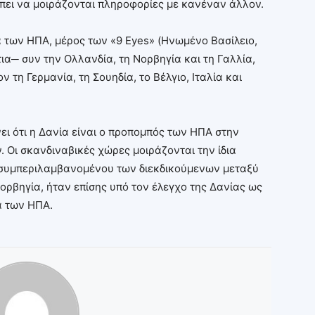
ρέπει να μοιράζονται πληροφορίες με κανέναν άλλον.
ια των ΗΠΑ, μέρος των «9 Eyes» (Ηνωμένο Βασίλειο,
α─ συν την Ολλανδία, τη Νορβηγία και τη Γαλλία,
ν τη Γερμανία, τη Σουηδία, το Βέλγιο, Ιταλία και
ει ότι η Δανία είναι ο προπομπός των ΗΠΑ στην
Οι σκανδιναβικές χώρες μοιράζονται την ίδια
, συμπεριλαμβανομένου των διεκδικούμενων μεταξύ
 Νορβηγία, ήταν επίσης υπό τον έλεγχο της Δανίας ως
α των ΗΠΑ.