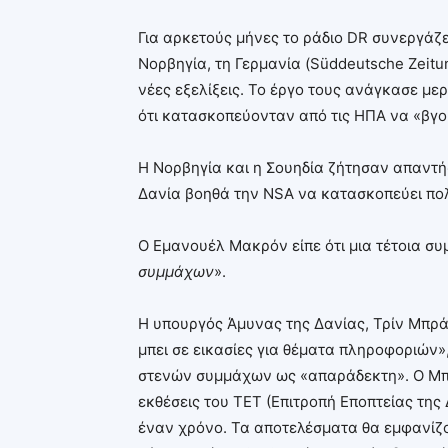
Για αρκετούς μήνες το ράδιο DR συνεργάζε
Νορβηγία, τη Γερμανία (Süddeutsche Zeitun
νέες εξελίξεις. Το έργο τους ανάγκασε με
ότι κατασκοπεύονταν από τις ΗΠΑ να «βγο
Η Νορβηγία και η Σουηδία ζήτησαν απαντή
Δανία βοηθά την NSA να κατασκοπεύει πολ
Ο Εμανουέλ Μακρόν είπε ότι μια τέτοια συ
συμμάχων
».
Η υπουργός Άμυνας της Δανίας, Τρίν Μπράμ
μπει σε εικασίες για θέματα πληροφοριών»
στενών συμμάχων ως «απαράδεκτη». Ο Μπρά
εκθέσεις του ΤΕΤ (Επιτροπή Εποπτείας της 
έναν χρόνο. Τα αποτελέσματα θα εμφανίζο