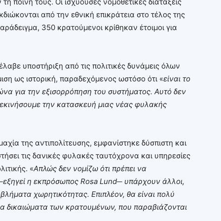
τη ποινή τους. Οι ισχύουσες νομοθετικές διατάξεις
κδιώκονται από την εθνική επικράτεια στο τέλος της
αράδειγμα, 350 κρατούμενοι κρίθηκαν έτοιμοι για
έλαβε υποστήριξη από τις πολιτικές δυνάμεις όλων
ιση ως ιστορική, παραδεχόμενος ωστόσο ότι «
είναι το
να για την εξισορρόπηση του συστήματος. Αυτό δεν
 ξεκινήσουμε την κατασκευή μιας νέας φυλακής
αχία της αντιπολίτευσης, εμφανίστηκε δύσπιστη και
στήσει τις δανικές φυλακές ταυτόχρονα και υπηρεσίες
ιτικής. «
Απλώς δεν νομίζω ότι πρέπει να
─
εξηγεί η εκπρόσωπος
Rosa
Lund
─ υπάρχουν άλλοι,
βλήματα χωρητικότητας. Επιπλέον, θα είναι πολύ
α δικαιώματα των κρατουμένων, που παραβιάζονται