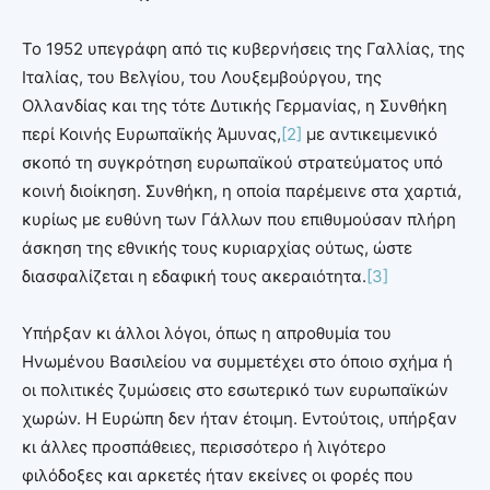
Το 1952 υπεγράφη από τις κυβερνήσεις της Γαλλίας, της
Ιταλίας, του Βελγίου, του Λουξεμβούργου, της
Ολλανδίας και της τότε Δυτικής Γερμανίας, η Συνθήκη
περί Κοινής Ευρωπαϊκής Άμυνας,
[2]
με αντικειμενικό
σκοπό τη συγκρότηση ευρωπαϊκού στρατεύματος υπό
κοινή διοίκηση. Συνθήκη, η οποία παρέμεινε στα χαρτιά,
κυρίως με ευθύνη των Γάλλων που επιθυμούσαν πλήρη
άσκηση της εθνικής τους κυριαρχίας ούτως, ώστε
διασφαλίζεται η εδαφική τους ακεραιότητα.
[3]
Υπήρξαν κι άλλοι λόγοι, όπως η απροθυμία του
Ηνωμένου Βασιλείου να συμμετέχει στο όποιο σχήμα ή
οι πολιτικές ζυμώσεις στο εσωτερικό των ευρωπαϊκών
χωρών. Η Ευρώπη δεν ήταν έτοιμη. Εντούτοις, υπήρξαν
κι άλλες προσπάθειες, περισσότερο ή λιγότερο
φιλόδοξες και αρκετές ήταν εκείνες οι φορές που