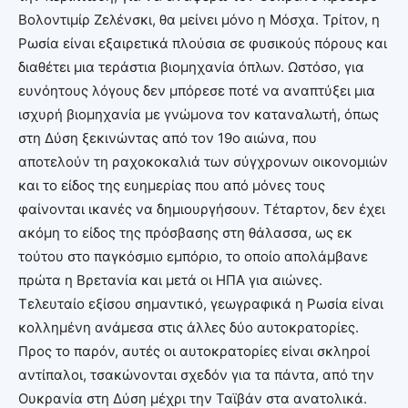
Βολοντιμίρ Ζελένσκι, θα μείνει μόνο η Μόσχα. Τρίτον, η
Ρωσία είναι εξαιρετικά πλούσια σε φυσικούς πόρους και
διαθέτει μια τεράστια βιομηχανία όπλων. Ωστόσο, για
ευνόητους λόγους δεν μπόρεσε ποτέ να αναπτύξει μια
ισχυρή βιομηχανία με γνώμονα τον καταναλωτή, όπως
στη Δύση ξεκινώντας από τον 19ο αιώνα, που
αποτελούν τη ραχοκοκαλιά των σύγχρονων οικονομιών
και το είδος της ευημερίας που από μόνες τους
φαίνονται ικανές να δημιουργήσουν. Τέταρτον, δεν έχει
ακόμη το είδος της πρόσβασης στη θάλασσα, ως εκ
τούτου στο παγκόσμιο εμπόριο, το οποίο απολάμβανε
πρώτα η Βρετανία και μετά οι ΗΠΑ για αιώνες.
Τελευταίο εξίσου σημαντικό, γεωγραφικά η Ρωσία είναι
κολλημένη ανάμεσα στις άλλες δύο αυτοκρατορίες.
Προς το παρόν, αυτές οι αυτοκρατορίες είναι σκληροί
αντίπαλοι, τσακώνονται σχεδόν για τα πάντα, από την
Ουκρανία στη Δύση μέχρι την Ταϊβάν στα ανατολικά.