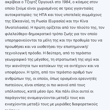
ακρίβεια ο Τζορτζ Όργουελ στο
1984
, ο κόσμος στον
οποίο ζούμε είναι χωρισμένος σε τρεις γιγαντιαίες
αυτοκρατορίες: τις ΗΠΑ και τους υποτελείς συμμάχους
της (Ωκεανία), τη Ρωσία (Ευρασία) και την Κίνα
(Ανατολασία). Η πρώτη ορίζεται από τον πλούτο της, τον
φιλελεύθερο-δημοκρατικό τρόπο ζωής για τον οποίο
υπερηφανεύονται τα μέλη της και την προθυμία του να
προωθήσει και να υιοθετήσει την επιστημονική/
τεχνολογική πρόοδο. Η δεύτερη, από το τεράστιο
γεωγραφικό της μέγεθος, τη στρατιωτική της ισχύ και
την ικανότητα των κατοίκων της να αντέχουν και να
υποφέρουν. Η τρίτη, από τον τεράστιο αριθμό των
ανθρώπων της, οι οποίοι, όπως ορισμένοι ερευνητές
πιστεύουν, είναι επίσης οι πιο ικανοί από τους
υπόλοιπους, κατά μέσο όρο. Και πάλι όλοι αυτοί οι
παράγοντες αναμειγνύονται μεταξύ τους και
ενισχύονται μεταξύ τους με μυριάδες διαφορετικούς