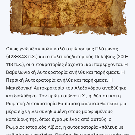
Όπως γνώριζαν πολύ καλά ο φιλόσοφος Πλάτωνας
(428-348 π.Χ.) και ο πολιτικός/ιστορικός Πολύβιος (200-
118 π.Χ.), οι αυτοκρατορίες έρχονται και παρέρχονται. Η
Βαβυλωνιακή Αυτοκρατορία ανήλθε και παρήκμασε. Η
Περσική Αυτοκρατορία ανήλθε και παρήκμασε. Η
Μακεδονική Αυτοκρατορία του Αλέξανδρου αναδύθηκε
και διαλύθηκε. Τον πρώτο αιώνα π.Χ., η ιδέα ότι και η
Ρωμαϊκή Αυτοκρατορία θα παρακμάσει και θα πέσει μια
μέρα είχε γίνει συνηθισμένη στους μορφωμένους
κατοίκους της, όπως έγραψε ένας από αυτούς, ο
Ρωμαίος ιστορικός Λίβιος, η αυτοκρατορία «πάλευε με
το δικό της μεγαλείο». Ωστόσο, δεν υπήρξε συμφωνία για