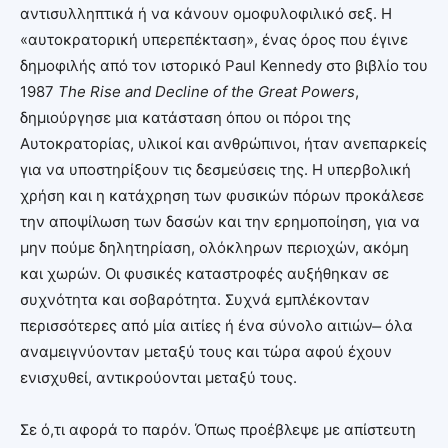
αντισυλληπτικά ή να κάνουν ομοφυλοφιλικό σεξ. Η
«αυτοκρατορική υπερεπέκταση», ένας όρος που έγινε
δημοφιλής από τον ιστορικό Paul Kennedy στο βιβλίο του
1987
The
Rise
and
Decline
of
the
Great
Powers
,
δημιούργησε μια κατάσταση όπου οι πόροι της
Αυτοκρατορίας, υλικοί και ανθρώπινοι, ήταν ανεπαρκείς
για να υποστηρίξουν τις δεσμεύσεις της. Η υπερβολική
χρήση και η κατάχρηση των φυσικών πόρων προκάλεσε
την αποψίλωση των δασών και την ερημοποίηση, για να
μην πούμε δηλητηρίαση, ολόκληρων περιοχών, ακόμη
και χωρών. Οι φυσικές καταστροφές αυξήθηκαν σε
συχνότητα και σοβαρότητα. Συχνά εμπλέκονταν
περισσότερες από μία αιτίες ή ένα σύνολο αιτιών ̶ όλα
αναμειγνύονταν μεταξύ τους και τώρα αφού έχουν
ενισχυθεί, αντικρούονται μεταξύ τους.
Σε ό,τι αφορά το παρόν. Όπως προέβλεψε με απίστευτη