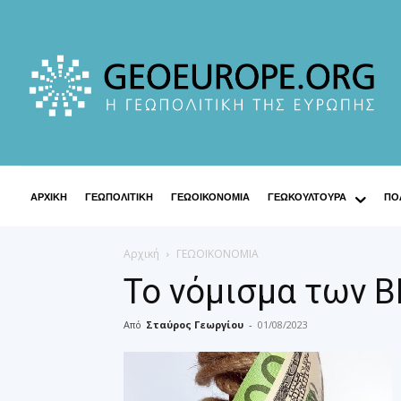
ΑΡΧΙΚΗ
ΓΕΩΠΟΛΙΤΙΚΗ
ΓΕΩΟΙΚΟΝΟΜΙΑ
ΓΕΩΚΟΥΛΤΟΥΡΑ
ΠΟΛ
Αρχική
ΓΕΩΟΙΚΟΝΟΜΙΑ
Το νόμισμα των B
Από
Σταύρος Γεωργίου
-
01/08/2023