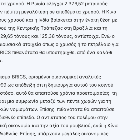
τα χρυσού. Η Ρωσία ελέγχει 2.376,52 μετρικούς
ην πέμπτη μεγαλύτερη σε αποθέματα χρυσού. Η Κίνα
υς χρυσού και η Ινδία βρίσκεται στην ένατη θέση με
ού της Κεντρικής Τράπεζας στη Βραζιλία και τη
29,65 τόνους και 125,38 τόνους, αντίστοιχα. Ενώ ο
ιουσιακά στοιχεία όπως ο χρυσός ή το πετρέλαιο για
BRICS πιθανότατα θα υποστηριχθεί από ένα καλάθι
κ.
ισμα BRICS, ορισμένοι οικονομικοί αναλυτές
999 ως απόδειξη ότι η δημιουργία αυτού του κοινού
Ωστόσο, αυτό θα απαιτούσε χρόνια προετοιμασίας, τη
και μια συμφωνία μεταξύ των πέντε χωρών για τη
κών νομισμάτων. Επίσης, πιθανότατα θα απαιτούσε
διεθνές επίπεδο. Ο αντίκτυπος του πολέμου στην
ή οικονομία και την αξία του ρουβλιού, ενώ η Κίνα
διεθνώς. Επίσης, υπάρχουν μεγάλες οικονομικές