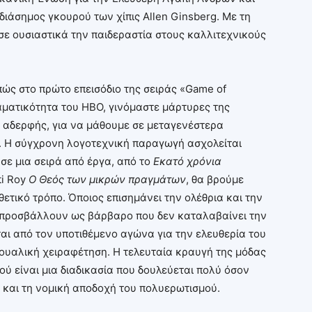
διάσημος γκουρού των χίπις Allen Ginsberg. Με τη
ησε ουσιαστικά την παιδεραστία στους καλλιτεχνικούς
ώς στο πρώτο επεισόδιο της σειράς «Game of
αματικότητα του HBO, γινόμαστε μάρτυρες της
 αδερφής, για να μάθουμε σε μεταγενέστερα
ιά. Η σύγχρονη λογοτεχνική παραγωγή ασχολείται
 σε μια σειρά από έργα, από το
Εκατό χρόνια
i Roy
Ο Θεός των μικρών πραγμάτων
, θα βρούμε
θετικό τρόπο. Όποιος επισημάνει την ολέθρια και την
προσβάλλουν ως βάρβαρο που δεν καταλαβαίνει την
αι από τον υποτιθέμενο αγώνα για την ελευθερία του
ξουαλική χειραφέτηση. Η τελευταία κραυγή της μόδας
ού είναι μια διαδικασία που δουλεύεται πολύ όσον
 και τη νομική αποδοχή του πολυερωτισμού.