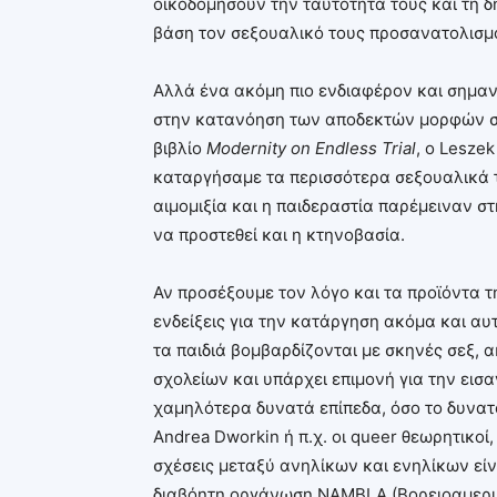
οικοδομήσουν την ταυτότητά τους και τη δ
βάση τον σεξουαλικό τους προσανατολισμ
Αλλά ένα ακόμη πιο ενδιαφέρον και σημαν
στην κατανόηση των αποδεκτών μορφών σεξ
βιβλίο
Modernity
on
Endless
Trial
, ο Lesze
καταργήσαμε τα περισσότερα σεξουαλικά 
αιμομιξία και η παιδεραστία παρέμειναν σ
να προστεθεί και η κτηνοβασία.
Αν προσέξουμε τον λόγο και τα προϊόντα τ
ενδείξεις για την κατάργηση ακόμα και α
τα παιδιά βομβαρδίζονται με σκηνές σεξ, α
σχολείων και υπάρχει επιμονή για την ει
χαμηλότερα δυνατά επίπεδα, όσο το δυνατ
Andrea Dworkin ή π.χ. οι queer θεωρητικοί
σχέσεις μεταξύ ανηλίκων και ενηλίκων είν
διαβόητη οργάνωση NAMBLA (Βορειοαμερικ