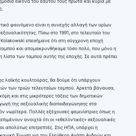
ημόσια εικόνα του εαυτού τους πρώτα και κύρια με
ό.
τικό φαινόμενο είναι η συνεχής αλλαγή των ορίων
ουαλικότητας. Πίσω στο 1991, στο τελευταίο του
k Kolakowski επεσήμανε ότι στη σύγχρονη εποχή
ταμπού και απομακρυνθήκαμε τόσο πολύ, που μόνο η
τη λίστα των ταμπού αυτής της εποχής. Σε αυτά πρέπει
ης λαϊκής κουλτούρας, θα δούμε ότι υπάρχουν
υτών των τριών τελευταίων ταμπού. Αρκετά βάναυσα,
κόμη και στις μικρότερες τάξεις των δημοτικών
σαγωγή της σεξουαλικής διαπαιδαγώγησης στα
όν νωρίτερα. Πολλές εξέχουσες φεμινίστριες όπως η
, επιμένουν ανοιχτά ότι οι «εθελοντικές» σεξουαλικές
αι απολύτως επιτρεπτές. Στις ΗΠΑ, υπάρχει η
ανική Ένωση για την Ελεύθερη Αγάπη Ανδρών και