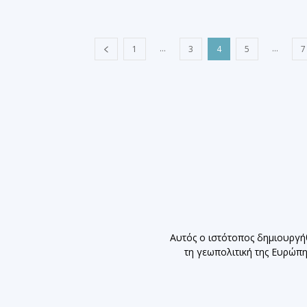
...
...
1
3
4
5
7
Αυτός ο ιστότοπος δημιουργή
τη γεωπολιτική της Ευρώπ