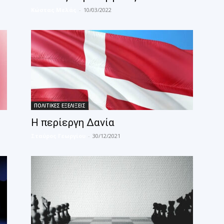
Κώστας Μελάς
-
10/03/2022
ΠΟΛΙΤΙΚΕΣ ΕΞΕΛΙΞΕΙΣ
Η περίεργη Δανία
Σταύρος Γεωργίου
-
30/12/2021