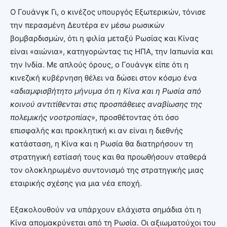
Ο Γουάνγκ Γι, ο κινέζος υπουργός Εξωτερικών, τόνισε
την περασμένη Δευτέρα εν μέσω ρωσικών
βομβαρδισμών, ότι η φιλία μεταξύ Ρωσίας και Κίνας
είναι «αιώνια», κατηγορώντας τις ΗΠΑ, την Ιαπωνία και
την Ινδία. Με απλούς όρους, ο Γουάνγκ είπε ότι η
κινεζική κυβέρνηση θέλει να δώσει στον κόσμο ένα
«
αδιαμφισβήτητο μήνυμα ότι η Κίνα και η Ρωσία από
κοινού αντιτίθενται στις προσπάθειες αναβίωσης της
πολεμικής νοοτροπίας
», προσθέτοντας ότι όσο
επισφαλής και προκλητική κι αν είναι η διεθνής
κατάσταση, η Κίνα και η Ρωσία θα διατηρήσουν τη
στρατηγική εστίασή τους και θα προωθήσουν σταθερά
τον ολοκληρωμένο συντονισμό της στρατηγικής μιας
εταιρικής σχέσης για μια νέα εποχή.
Εξακολουθούν να υπάρχουν ελάχιστα σημάδια ότι η
Κίνα απομακρύνεται από τη Ρωσία. Οι αξιωματούχοι του