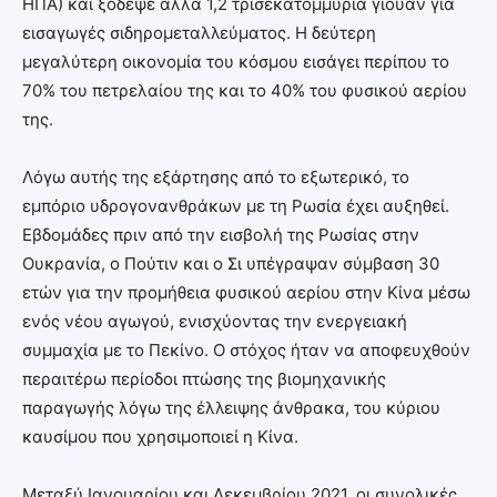
ΗΠΑ) και ξόδεψε άλλα 1,2 τρισεκατομμύρια γιουάν για
εισαγωγές σιδηρομεταλλεύματος. Η δεύτερη
μεγαλύτερη οικονομία του κόσμου εισάγει περίπου το
70% του πετρελαίου της και το 40% του φυσικού αερίου
της.
Λόγω αυτής της εξάρτησης από το εξωτερικό, το
εμπόριο υδρογονανθράκων με τη Ρωσία έχει αυξηθεί.
Εβδομάδες πριν από την εισβολή της Ρωσίας στην
Ουκρανία, ο Πούτιν και ο Σι υπέγραψαν σύμβαση 30
ετών για την προμήθεια φυσικού αερίου στην Κίνα μέσω
ενός νέου αγωγού, ενισχύοντας την ενεργειακή
συμμαχία με το Πεκίνο. Ο στόχος ήταν να αποφευχθούν
περαιτέρω περίοδοι πτώσης της βιομηχανικής
παραγωγής λόγω της έλλειψης άνθρακα, του κύριου
καυσίμου που χρησιμοποιεί η Κίνα.
Μεταξύ Ιανουαρίου και Δεκεμβρίου 2021, οι συνολικές