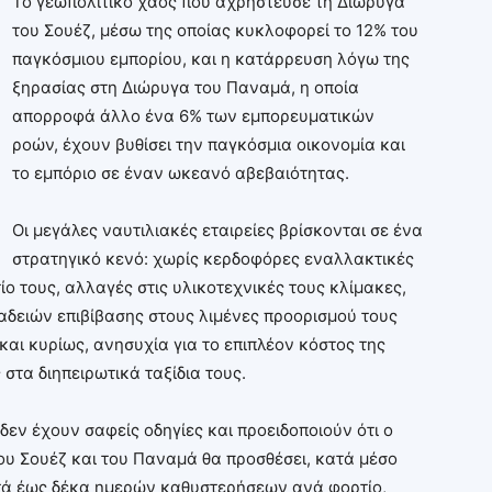
Το γεωπολιτικό χάος που αχρήστευσε τη Διώρυγα
του Σουέζ, μέσω της οποίας κυκλοφορεί το 12% του
παγκόσμιου εμπορίου, και η κατάρρευση λόγω της
ξηρασίας στη Διώρυγα του Παναμά, η οποία
απορροφά άλλο ένα 6% των εμπορευματικών
ροών, έχουν βυθίσει την παγκόσμια οικονομία και
το εμπόριο σε έναν ωκεανό αβεβαιότητας.
Οι μεγάλες ναυτιλιακές εταιρείες βρίσκονται σε ένα
στρατηγικό κενό: χωρίς κερδοφόρες εναλλακτικές
ο τους, αλλαγές στις υλικοτεχνικές τους κλίμακες,
 αδειών επιβίβασης στους λιμένες προορισμού τους
και κυρίως, ανησυχία για το επιπλέον κόστος της
στα διηπειρωτικά ταξίδια τους.
 δεν έχουν σαφείς οδηγίες και προειδοποιούν ότι ο
υ Σουέζ και του Παναμά θα προσθέσει, κατά μέσο
πτά έως δέκα ημερών καθυστερήσεων ανά φορτίο,