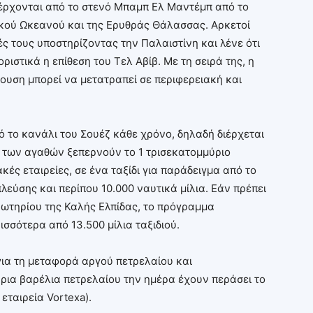
οέρχονται από το στενό Μπαμπ Ελ Μαντέμπ από το
δικού Ωκεανού και της Ερυθράς Θάλασσας. Αρκετοί
ές τους υποστηρίζοντας την Παλαιστίνη και λένε ότι
ριστικά η επίθεση του Τελ Αβίβ. Με τη σειρά της, η
ουση μπορεί να μετατραπεί σε περιφερειακή και
 το κανάλι του Σουέζ κάθε χρόνο, δηλαδή διέρχεται
α των αγαθών ξεπερνούν το 1 τρισεκατομμύριο
κές εταιρείες, σε ένα ταξίδι για παράδειγμα από το
λεύσης και περίπου 10.000 ναυτικά μίλια. Εάν πρέπει
ωτηρίου της Καλής Ελπίδας, το πρόγραμμα
σσότερα από 13.500 μίλια ταξιδιού.
 για τη μεταφορά αργού πετρελαίου και
ρια βαρέλια πετρελαίου την ημέρα έχουν περάσει το
ταιρεία Vortexa).